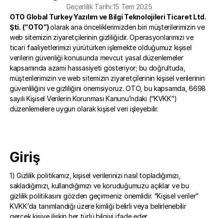
Geçerlilik Tarihi:
15 Tem 2025
OTO Global Turkey Yazılım ve Bilgi Teknolojileri Ticaret Ltd. 
Şti. (“OTO”) 
olarak ana önceliklerimizden biri müşterilerimizin ve 
web sitemizin ziyaretçilerinin gizliliğidir. Operasyonlarımızı ve 
ticari faaliyetlerimizi yürütürken işlemekte olduğumuz kişisel 
verilerin güvenliği konusunda mevcut yasal düzenlemeler 
kapsamında azami hassasiyeti gösteriyor; bu doğrultuda, 
müşterilerimizin ve web sitemizin ziyaretçilerinin kişisel verilerinin 
güvenliliğini ve gizliliğini önemsiyoruz. OTO, bu kapsamda, 6698 
sayılı Kişisel Verilerin Korunması Kanunu’ndaki (“KVKK”) 
düzenlemelere uygun olarak kişisel veri işleyebilir. 
Giriş
1) Gizlilik politikamız, kişisel verilerinizi nasıl topladığımızı, 
sakladığımızı, kullandığımızı ve koruduğumuzu açıklar ve bu 
gizlilik politikasını gözden geçirmeniz önemlidir. “Kişisel veriler” 
KVKK’da tanımlandığı üzere kimliği belirli veya belirlenebilir 
gerçek kişiye ilişkin her türlü bilgiyi ifade eder. 