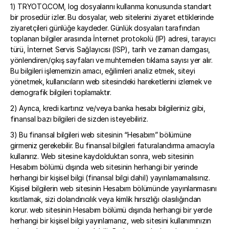
1) TRYOTO.COM, log dosyalarını kullanma konusunda standart 
bir prosedür izler. Bu dosyalar, web sitelerini ziyaret ettiklerinde 
ziyaretçileri günlüğe kaydeder. Günlük dosyaları tarafından 
toplanan bilgiler arasında İnternet protokolü (IP) adresi, tarayıcı 
türü, İnternet Servis Sağlayıcısı (ISP), tarih ve zaman damgası, 
yönlendiren/çıkış sayfaları ve muhtemelen tıklama sayısı yer alır. 
Bu bilgileri işlememizin amacı, eğilimleri analiz etmek, siteyi 
yönetmek, kullanıcıların web sitesindeki hareketlerini izlemek ve 
demografik bilgileri toplamaktır.
2) Ayrıca, kredi kartınız ve/veya banka hesabı bilgileriniz gibi, 
finansal bazı bilgileri de sizden isteyebiliriz.
3) Bu finansal bilgileri web sitesinin “Hesabım” bölümüne 
girmeniz gerekebilir. Bu finansal bilgileri faturalandırma amacıyla 
kullanırız. Web sitesine kaydolduktan sonra, web sitesinin 
Hesabım bölümü dışında web sitesinin herhangi bir yerinde 
herhangi bir kişisel bilgi (finansal bilgi dahil) yayınlamamalısınız. 
Kişisel bilgilerin web sitesinin Hesabım bölümünde yayınlanmasını 
kısıtlamak, sizi dolandırıcılık veya kimlik hırsızlığı olasılığından 
korur. web sitesinin Hesabım bölümü dışında herhangi bir yerde 
herhangi bir kişisel bilgi yayınlamanız, web sitesini kullanımınızın 