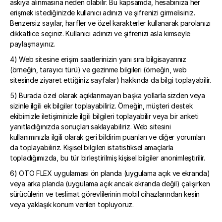
askıya alınmasına neden olabilir. Bu kapsamda, hesabınıza her 
erişmek istediğinizde kullanıcı adınızı ve şifrenizi girmelisiniz. 
Benzersiz sayılar, harfler ve özel karakterler kullanarak parolanızı 
dikkatlice seçiniz. Kullanıcı adınızı ve şifrenizi asla kimseyle 
paylaşmayınız.
4) Web sitesine erişim saatlerinizin yanı sıra bilgisayarınız 
(örneğin, tarayıcı türü) ve gezinme bilgileri (örneğin, web 
sitesinde ziyaret ettiğiniz sayfalar) hakkında da bilgi toplayabilir.
5) Burada özel olarak açıklanmayan başka yollarla sizden veya 
sizinle ilgili ek bilgiler toplayabiliriz. Örneğin, müşteri destek 
ekibimizle iletişiminizle ilgili bilgileri toplayabilir veya bir anketi 
yanıtladığınızda sonuçları saklayabiliriz. Web sitesini 
kullanımınızla ilgili olarak geri bildirim puanları ve diğer yorumları 
da toplayabiliriz. Kişisel bilgileri istatistiksel amaçlarla 
topladığımızda, bu tür birleştirilmiş kişisel bilgiler anonimleştirilir.
6) OTO FLEX uygulaması ön planda (uygulama açık ve ekranda) 
veya arka planda (uygulama açık ancak ekranda değil) çalışırken 
sürücülerin ve teslimat görevlilerinin mobil cihazlarından kesin 
veya yaklaşık konum verileri topluyoruz.