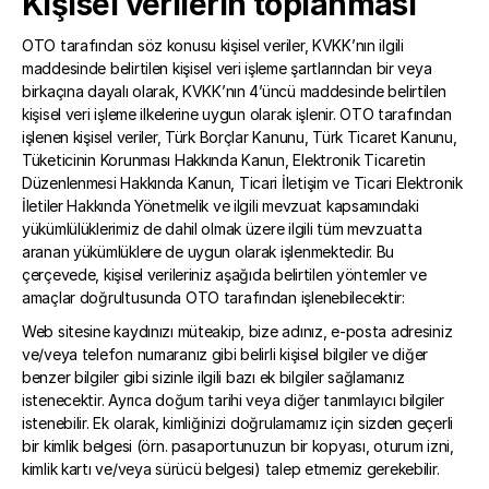
Kişisel verilerin toplanması
OTO tarafından söz konusu kişisel veriler, KVKK’nın ilgili 
maddesinde belirtilen kişisel veri işleme şartlarından bir veya 
birkaçına dayalı olarak, KVKK’nın 4’üncü maddesinde belirtilen 
kişisel veri işleme ilkelerine uygun olarak işlenir. OTO tarafından 
işlenen kişisel veriler, Türk Borçlar Kanunu, Türk Ticaret Kanunu, 
Tüketicinin Korunması Hakkında Kanun, Elektronik Ticaretin 
Düzenlenmesi Hakkında Kanun, Ticari İletişim ve Ticari Elektronik 
İletiler Hakkında Yönetmelik ve ilgili mevzuat kapsamındaki 
yükümlülüklerimiz de dahil olmak üzere ilgili tüm mevzuatta 
aranan yükümlüklere de uygun olarak işlenmektedir. Bu 
çerçevede, kişisel verileriniz aşağıda belirtilen yöntemler ve 
amaçlar doğrultusunda OTO tarafından işlenebilecektir:
Web sitesine kaydınızı müteakip, bize adınız, e-posta adresiniz 
ve/veya telefon numaranız gibi belirli kişisel bilgiler ve diğer 
benzer bilgiler gibi sizinle ilgili bazı ek bilgiler sağlamanız 
istenecektir. Ayrıca doğum tarihi veya diğer tanımlayıcı bilgiler 
istenebilir. Ek olarak, kimliğinizi doğrulamamız için sizden geçerli 
bir kimlik belgesi (örn. pasaportunuzun bir kopyası, oturum izni, 
kimlik kartı ve/veya sürücü belgesi) talep etmemiz gerekebilir.