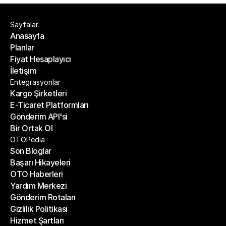
Sayfalar
Anasayfa
Planlar
Anasayfa
Fiyat Hesaplayıcı
Planlar
İletişim
Fiyat Hesaplayıcı
İletişim
Entegrasyonlar
Kargo Şirketleri
E-Ticaret Platformları
Kargo Şirketleri
Gönderim API'si
E-Ticaret Platformları
Bir Ortak Ol
Gönderim API'si
Bir Ortak Ol
OTOPedia
Son Bloglar
Başarı Hikayeleri
Son Bloglar
OTO Haberleri
Başarı Hikayeleri
Yardım Merkezi
OTO Haberleri
Gönderim Rotaları
Yardım Merkezi
Gizlilik Politikası
Gönderim Rotaları
Hizmet Şartları
Gizlilik Politikası