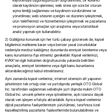
kaydolmaya uygunluğunuzun doğrulanması, bir kullanıcı 
olarak kaydınızın işlenmesi, web sitesi için size bir oturum 
açma kimliği sağlanması ve kaydınızın sürdürülmesi ve 
yönetilmesi; web sitesinin içeriğini ve düzenini iyileştirmek, 
ürün tekliflerimizi ve hizmetlerimizi iyileştirmek ve pazarlama 
ve promosyon amaçları için araştırma veya istatistiksel 
analiz yapmak için kullanabiliriz.
2) Gizliliğinizi korumak için her türlü çabayı göstersek de, kişisel 
bilgilerinizi mahkeme kararı veya benzer yasal zorunluluklar 
nedeniyle mecbur kaldığımız durumlarda emniyet birimlerine veya 
kamu kurumlarına ifşa etmemiz gerekebilir. Kişisel verilerinizi, 
KVKK’nın ilgili hükümleri doğrultusunda yukarıda belirtilen 
amaçlarla, emniyet birimlerine veya ilgili kamu kurumlarına 
aktarabileceğimizi kabul etmektesiniz.
Aynı zamanda kişisel verileriniz, internet sitemizin alt yapısının 
şirketimizin tek ortağı olan ve yurtdışında yerleşik OTO Global 
Inc. tarafından sağlanması sebebiyle yurt dışında mukim OTO 
Global Inc. unvanlı şirkete veya iştiraklerine, açık rızanıza dayalı 
olarak veri işleyen sıfatıyla aktarılabilir. Ayrıca kişisel verileriniz 
dijital pazarlama faaliyetlerimizin yürütülmesi, tarafınıza özel 
kişiselleştirilmiş pazarlama faaliyetlerinde bulunulabilmesi ve 