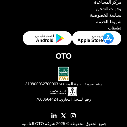
مركز المساعدة
أخبار أوتو
وجهات الشحن
مركز المساعدة
سياسة الخصوصية
وجهات الشحن
شروط الخدمة
سياسة الخصوصية
تطبيقات
شروط الخدمة
تنزيل من
احصل عليه من
Android
Apple Store
رقم ضريبة القيمة المضافة: 310806962700003
رقم السجل التجاري: 7008564424
جميع الحقوق محفوظة © 2025 شركة OTO العالمية.