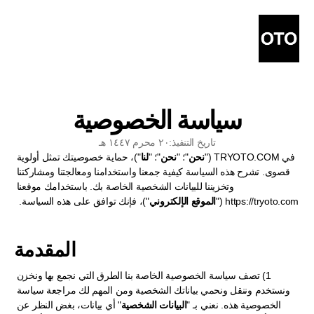
سياسة الخصوصية
تاريخ التنفيذ:
٢٠ محرم ١٤٤٧ هـ
في TRYOTO.COM ("
نحن
"؛ "
نحن
"؛ "
لنا
")، حماية خصوصيتك تمثل أولوية 
قصوى. تشرح هذه السياسة كيفية جمعنا واستخدامنا ومعالجتنا ومشاركتنا 
وتخزيننا للبيانات الشخصية الخاصة بك. باستخدامك موقعنا 
https://tryoto.com
 ("
الموقع الإلكتروني
")، فإنك توافق على هذه السياسة.  
المقدمة
1) تصف سياسة الخصوصية الخاصة بنا الطرق التي نجمع بها ونخزن 
ونستخدم وننقل ونحمي بياناتك الشخصية ومن المهم لك مراجعة سياسة 
الخصوصية هذه. نعني بـ "
البيانات الشخصية
" أي بيانات، بغض النظر عن 