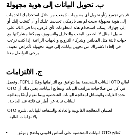
ب. تحويل البيانات إلى هوية مجهولة
قد يتم تجميع و/أو تحويل أي معلومات جُمعت من خلال استخدامك للخدمات 
إلى هوية مجهولة بحيث لم يعد بالإمكان تحديدها عليك أو أن تُنسَب إليك أو 
إلى جهازك. يمكننا استخدام هذه المعلومات لأي غرض، بما في ذلك، على 
سبيل المثال لا الحصر، البحث والتحليل والتسويق، ويمكننا مشاركتها مع 
جهات ثالثة مثل المعلنين وشركاء الترويج والجهات الراعية. إذا كنت ترغب 
في إلغاء الاشتراك من تحويل بياناتك إلى هوية مجهولة لأغراض معينة، 
يرجى التواصل معنا.
ج. الالتزامات
تُعالج OTO البيانات الشخصية بما يتوافق مع التزاماتها وفقًا لـ PDPL، وتعمل 
في كل من صلاحيات مراقب البيانات ومعالج البيانات. يعني ذلك أن OTO 
تحدد الغايات والوسائل لمعالجة البيانات الشخصية بينما تقوم أيضًا بمعالجة 
البيانات نيابة عن أطراف ثالثة عند الحاجة.  
لضمان المعالجة القانونية والعادلة والشفافة للبيانات، تلتزم OTO 
بالالتزامات التالية:  
تُعالج OTO البيانات الشخصية على أساس قانوني واضح وموثق.  