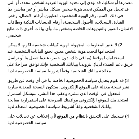
مصدرها أو شكلها، قد تؤدي إلى تحديد الهوية الفردية لشخص محدد، أو التي 
قد تجعل من الممكن تحديد هوية شخص بشكل مباشر أو غير مباشر، بما 
في ذلك الاسم، رقم الهوية الشخصية، العناوين، أرقام الاتصال، رخص 
القيادة، السجلات، الأصول الشخصية، أرقام الحسابات البنكية وبطاقات 
الائتمان، الصور والفيديوهات الخاصة بشخص ما، وأي بيانات أخرى ذات طابع 
شخصي.
2) لا نعتبر المعلومات المجهولة الهوية كبيانات شخصية لكونها لا يمكن 
استخدامها لتحديد هوية شخص معين. نجمع البيانات الشخصية عند 
استخدامك لموقعنا (بما في ذلك، دون حصر، عندما تتصل بنا أو تراسل 
فريق دعم العملاء لدينا). بتزويدنا ببياناتك الشخصية فإنك توافق صراحةً على 
معالجة بياناتك الشخصية وفقاً لشروط سياسة الخصوصية لدينا.
3) قد نقوم بتعديل سياسة الخصوصية الخاصة بنا في أي وقت عن طريق 
نشر نسخة معدلة على الموقع الإلكتروني. ستكون النسخة المعدلة سارية 
المفعول في الوقت الذي ننشره وعقب هذا النشر، سيشكل استمرار 
استخدامك للموقع الإلكتروني موافقتك الصريحة على استمرارية معالجة 
بياناتك الشخصية وفقاً لشروط سياسة الخصوصية المعدلة لدينا.
4) نشجعك على التحقق بانتظام من الموقع لأي إعلانات عن تعديلات على 
سياسة الخصوصية لدينا.