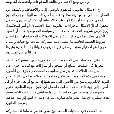
والأمن ومنع الاحتيال ومعالجة المدفوعات والخدمات القانونية.
ج. الامتثال القانوني. قد نقوم بالوصول إلى، والاحتفاظ، والكشف عن 
المعلومات التي نجمعها ونحتفظ بها عنك إذا كان ذلك مطلوبًا بموجب القانون 
أو في حسن نية أن هذا الوصول أو الاحتفاظ أو الكشف ضروري بشكل 
معقول لـ: (أ) الامتثال للإجراءات القانونية (مثل الاستدعاء أو أمر المحكمة)؛ 
(ب) فرض شروط الخدمة الخاصة بنا، أو سياسة الخصوصية هذه، أو العقود 
الأخرى معك، بما في ذلك التحقيق في الانتهاكات المحتملة لها؛ (ج) إبطال 
شروط الخدمة الخاصة بنا. يشمل ذلك مشاركة البيانات مع جهات وأعمال 
أخرى لمنع الاحتيال ومنع الرسائل غير المرغوب فيها/البرامج الضارة وغيرها 
من الأغراض المشابهة.
د. نقل المعلومات في المعاملات التجارية. في غضون توسيع أعمالنا، قد 
ننخرط في عمليات اندماج أو استحواذ أو شراكات مع كيانات أخرى. في 
مثل هذه الحالات، قد يتم نقل معلومات المستخدم كجزء من الأصول 
المعنية في هذه المعاملات. قد تكون معلومات العملاء، بما في ذلك عناوين 
البريد الإلكتروني، من بين الأصول التي يتم نقلها إذا تم بيع أو نقل جزء أو كل 
أصولنا إلى جهة ثالثة. سنتخذ خطوات لضمان أن تكون الجهة المتلقية تحترم 
خصوصيتك وتستمر في حماية بياناتك بما يتماشى مع سياسة الخصوصية 
هذه. سيلتزم أي نقل بتشريعات سارية، بما في ذلك أي قيود إلزامية إضافية 
يفرضها القانون.
هـ. الكشف في المنتديات العامة. تتيح بعض عناصر خدماتنا لك مشاركة 