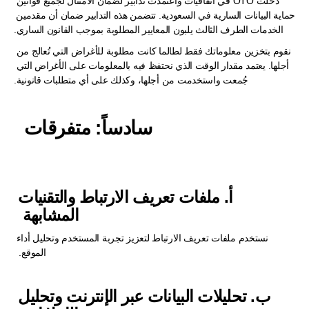
دخلت OTO في اتفاقيات واعتمدت تدابير لضمان الامتثال لجميع قوانين 
حماية البيانات السارية في السعودية. تتضمن هذه التدابير ضمان أن مقدمين 
الخدمات الطرف الثالث يلبون المعايير المطلوبة بموجب القانون الساري.
نقوم بتخزين معلوماتك فقط لطالما كانت مطلوبة للأغراض التي تُعالج من 
أجلها. يعتمد مقدار الوقت الذي نحتفظ فيه بالمعلومات على الأغراض التي 
جُمعت واستخدمت من أجلها، وكذلك على أي متطلبات قانونية.
سادساً: متفرقات  
أ. ملفات تعريف الارتباط والتقنيات 
المشابهة  
نستخدم ملفات تعريف الارتباط لتعزيز تجربة المستخدم وتحليل أداء 
الموقع.  
ب. تحليلات البيانات عبر الإنترنت وتحليل 