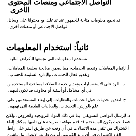
التواصل الاجتماعي ومنصات المحتوى 
الأخرى  
قد نجمع معلومات متاحة للجمهور عند تفاعلك مع محتوانا على وسائل 
التواصل الاجتماعي أو منصات أخرى.  
ثانياً: استخدام المعلومات
نستخدم المعلومات التي نجمعها للأغراض التالية:  
أ. لإتمام المعاملات وتقديم الخدمات، مما يضمن معالجة سلسة للمعاملات، 
وتقديم فعال للخدمات، والإدارة السليمة للحساب.  
ب. للرد على الاستفسارات وتقديم خدمة العملاء، لمساعدة المستخدمين 
في أي مشاكل أو أسئلة أو مخاوف قد تكون لديهم.  
ج. لتقديم تحديثات حول الخدمات والفعاليات، إلى إبقاء المستخدمين على 
علم بالورش، التحديثات، والفعاليات القادمة التي تهمهم.  
د. لإرسال التواصل التسويقي، بما في ذلك المواد الترويجية والعروض، ولكن 
فقط حيث يكون المستخدم قد قدم موافقة صريحة على تلقيها. يمكنك إلغاء 
الاشتراك من تلقي هذه الاتصالات في أي وقت عن طريق النقر على رابط 
إلغاء الاشتراك في أي بريد إلكتروني أو عن طريق الاتصال بنا مباشرة.