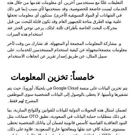
التعليقات علنًا مع مستخدمين آخرين. أي معلومات تقدمها من خلال هذه 
الخدمات ليست خاضعة للخصوصية، وقد نستخدمها لأي سبب (بما في ذلك 
في الشهادات أو المواد التسويقية الأخرى). ستكون أي معلومات تجعلها 
علنية بهذه الطرق متاحة للجمهور العام وقد تكون قابلة للبحث من قبل 
محركات البحث الخاصة بأطراف ثالثة. لذلك، يرجى توخي الحذر عند 
استخدام هذه الميزات.
و. مشاركة المعلومات المجمعة أو المجهولة. قد نشارك من وقت لآخر 
معلومات مجمعة/مجهولة عن كيفية استخدام المستخدمين للخدمات، على 
سبيل المثال، عن طريق إصدار تقرير عن اتجاهات الاستخدام. 
خامساً: تخزين المعلومات  
يتم تخزين البيانات على منصة Google Cloud في بلجيكا، أوروبا، حيث يتم 
تشفيرها وتأمينها. لا يحظى بالوصول إلى البيانات الشخصية سوى الموظفين 
المصرح لهم فقط.  
لضمان امتثال هذه التحويلات الدولية للبيانات للقوانين واللوائح السارية، بما 
في ذلك متطلبات حماية البيانات في السعودية، تطبق OTO ضمانات مثل 
البنود التعاقدية القياسية كأسس قانونية لضمان أن بياناتك الشخصية تحظى 
بمستوى حماية كافٍ عند نقلها ومعالجتها خارج السعودية; علاوة على ذلك، 