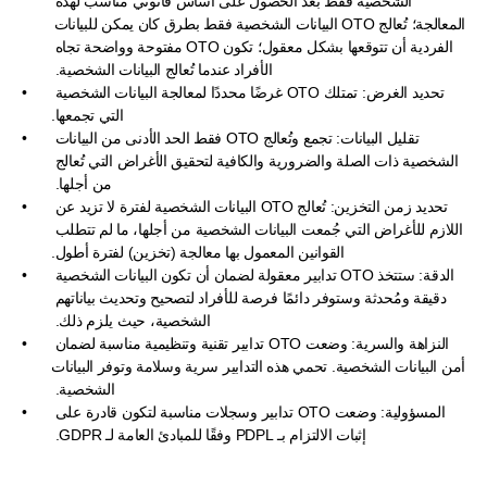
الشخصية فقط بعد الحصول على أساس قانوني مناسب لهذه 
المعالجة؛ تُعالج OTO البيانات الشخصية فقط بطرق كان يمكن للبيانات 
الفردية أن تتوقعها بشكل معقول؛ تكون OTO مفتوحة وواضحة تجاه 
الأفراد عندما تُعالج البيانات الشخصية. 
تحديد الغرض: تمتلك OTO غرضًا محددًا لمعالجة البيانات الشخصية 
التي تجمعها.
تقليل البيانات: تجمع وتُعالج OTO فقط الحد الأدنى من البيانات 
الشخصية ذات الصلة والضرورية والكافية لتحقيق الأغراض التي تُعالج 
من أجلها. 
تحديد زمن التخزين: تُعالج OTO البيانات الشخصية لفترة لا تزيد عن 
اللازم للأغراض التي جُمعت البيانات الشخصية من أجلها، ما لم تتطلب 
القوانين المعمول بها معالجة (تخزين) لفترة أطول.
الدقة: ستتخذ OTO تدابير معقولة لضمان أن تكون البيانات الشخصية 
دقيقة ومُحدثة وستوفر دائمًا فرصة للأفراد لتصحيح وتحديث بياناتهم 
الشخصية، حيث يلزم ذلك. 
النزاهة والسرية: وضعت OTO تدابير تقنية وتنظيمية مناسبة لضمان 
أمن البيانات الشخصية. تحمي هذه التدابير سرية وسلامة وتوفر البيانات 
الشخصية. 
المسؤولية: وضعت OTO تدابير وسجلات مناسبة لتكون قادرة على 
إثبات الالتزام بـ PDPL وفقًا للمبادئ العامة لـ GDPR. 