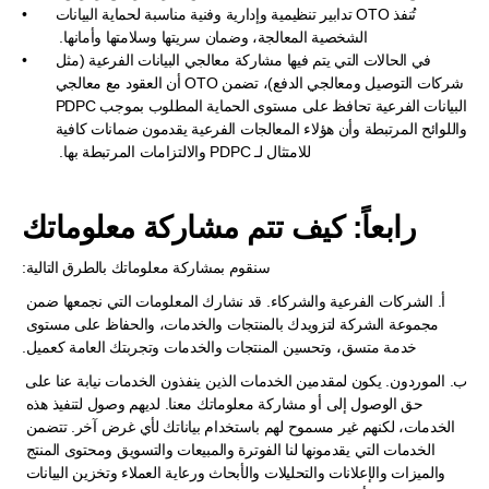
تُنفذ OTO تدابير تنظيمية وإدارية وفنية مناسبة لحماية البيانات 
الشخصية المعالجة، وضمان سريتها وسلامتها وأمانها.  
في الحالات التي يتم فيها مشاركة معالجي البيانات الفرعية (مثل 
شركات التوصيل ومعالجي الدفع)، تضمن OTO أن العقود مع معالجي 
البيانات الفرعية تحافظ على مستوى الحماية المطلوب بموجب PDPC 
واللوائح المرتبطة وأن هؤلاء المعالجات الفرعية يقدمون ضمانات كافية 
للامتثال لـ PDPC والالتزامات المرتبطة بها.  
رابعاً: كيف تتم مشاركة معلوماتك
سنقوم بمشاركة معلوماتك بالطرق التالية:
أ. الشركات الفرعية والشركاء. قد نشارك المعلومات التي نجمعها ضمن 
مجموعة الشركة لتزويدك بالمنتجات والخدمات، والحفاظ على مستوى 
خدمة متسق، وتحسين المنتجات والخدمات وتجربتك العامة كعميل.
ب. الموردون. يكون لمقدمين الخدمات الذين ينفذون الخدمات نيابة عنا على 
حق الوصول إلى أو مشاركة معلوماتك معنا. لديهم وصول لتنفيذ هذه 
الخدمات، لكنهم غير مسموح لهم باستخدام بياناتك لأي غرض آخر. تتضمن 
الخدمات التي يقدمونها لنا الفوترة والمبيعات والتسويق ومحتوى المنتج 
والميزات والإعلانات والتحليلات والأبحاث ورعاية العملاء وتخزين البيانات 