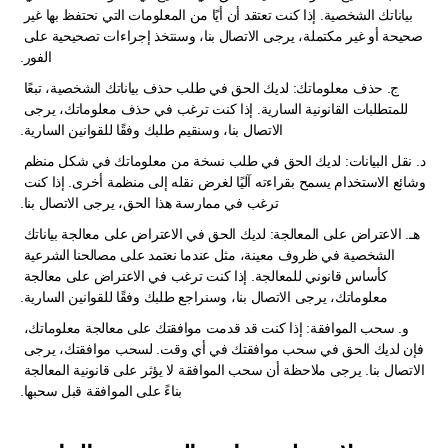
بياناتك الشخصية. إذا كنت تعتقد أن أيًا من المعلومات التي نحتفظ بها غير 
صحيحة أو غير مكتملة، يرجى الاتصال بنا، وسنتخذ إجراءات تصحيحية على 
الفور.
ج. حذف معلوماتك: لديك الحق في طلب حذف بياناتك الشخصية، تبعًا 
للمتطلبات القانونية السارية. إذا كنت ترغب في حذف معلوماتك، يرجى 
الاتصال بنا، وسنقيم طلبك وفقًا للقوانين السارية.
د. نقل البيانات: لديك الحق في طلب نسخة من معلوماتك في شكل منظم 
وشائع الاستخدام يسمح بقراءته آليًا لغرض نقله إلى منظمة أخرى. إذا كنت 
ترغب في ممارسة هذا الحق، يرجى الاتصال بنا.
هـ. الاعتراض على المعالجة: لديك الحق في الاعتراض على معالجة بياناتك 
الشخصية في ظروف معينة، مثل عندما نعتمد على مصالحنا الشرعية 
كأساس قانوني للمعالجة. إذا كنت ترغب في الاعتراض على معالجة 
معلوماتك، يرجى الاتصال بنا، وسنراجع طلبك وفقًا للقوانين السارية.
و. سحب الموافقة: إذا كنت قد قدمت موافقتك على معالجة معلوماتك، 
فإن لديك الحق في سحب موافقتك في أي وقت. لسحب موافقتك، يرجى 
الاتصال بنا. يرجى ملاحظة أن سحب الموافقة لا يؤثر على قانونية المعالجة 
بناءً على الموافقة قبل سحبها.