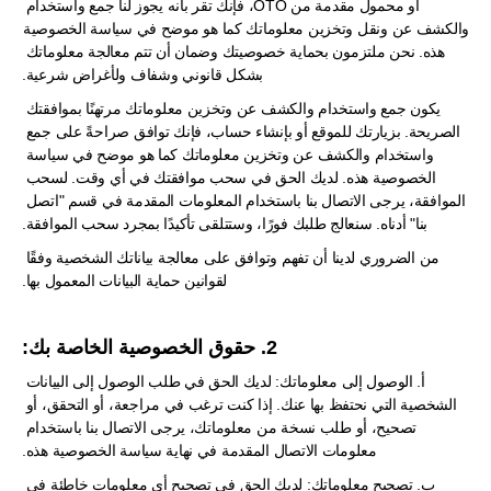
أو محمول مقدمة من OTO، فإنك تقر بأنه يجوز لنا جمع واستخدام 
والكشف عن ونقل وتخزين معلوماتك كما هو موضح في سياسة الخصوصية 
هذه. نحن ملتزمون بحماية خصوصيتك وضمان أن تتم معالجة معلوماتك 
بشكل قانوني وشفاف ولأغراض شرعية.
يكون جمع واستخدام والكشف عن وتخزين معلوماتك مرتهنًا بموافقتك 
الصريحة. بزيارتك للموقع أو بإنشاء حساب، فإنك توافق صراحةً على جمع 
واستخدام والكشف عن وتخزين معلوماتك كما هو موضح في سياسة 
الخصوصية هذه. لديك الحق في سحب موافقتك في أي وقت. لسحب 
الموافقة، يرجى الاتصال بنا باستخدام المعلومات المقدمة في قسم "اتصل 
بنا" أدناه. سنعالج طلبك فورًا، وستتلقى تأكيدًا بمجرد سحب الموافقة.
من الضروري لدينا أن تفهم وتوافق على معالجة بياناتك الشخصية وفقًا 
لقوانين حماية البيانات المعمول بها.
2. حقوق الخصوصية الخاصة بك:
أ. الوصول إلى معلوماتك: لديك الحق في طلب الوصول إلى البيانات 
الشخصية التي نحتفظ بها عنك. إذا كنت ترغب في مراجعة، أو التحقق، أو 
تصحيح، أو طلب نسخة من معلوماتك، يرجى الاتصال بنا باستخدام 
معلومات الاتصال المقدمة في نهاية سياسة الخصوصية هذه.
ب. تصحيح معلوماتك: لديك الحق في تصحيح أي معلومات خاطئة في 